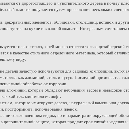
аются от дорогостоящего и чувствительного дерева в пользу плас
ельный пластик получается путем прессования нескольких специаль
, декоративных элементов, облицовки, столешниц, вставок и други
спользуется на кухне и в ванной комнате. Интересным сочетанием
льзуется только стекло, к ней можно отнести только дизайнерский 
уется в качестве стильного отделочного материала, который отличн
нешнему виду.
е детали зачастую используются для садовых композиций, включая 
металлы, как алюминий, сталь и чугун. Последний применяется тол
специальной обработке от коррозии.
или алюминий, которые обладают небольшим весом и невысокой с
 как хай-тек, минимализм, лофт.
ытием, которые имитируют дерево, натуральный камень или други
и, постформинга, использования пленок.
ься не только внешним видом, но и параметрами окружающей обст
в дополнительной защите, которая продлит срок службы изделия и