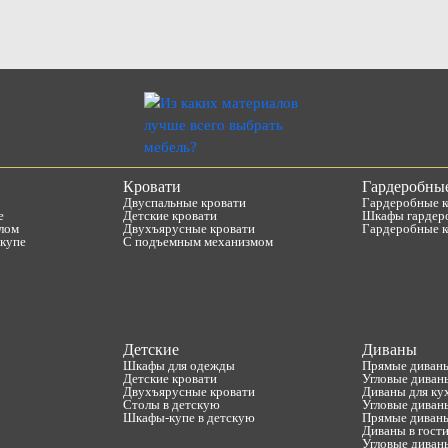
Кровати
Гардеробны
Двуспальные кровати
Гардеробные 
е
Детские кровати
Шкафы гардер
лом
Двухъярусные кровати
Гардеробные 
купе
С подъемным механизмом
Детские
Диваны
Шкафы для одежды
Прямые диван
Детские кровати
Угловые диван
Двухъярусные кровати
Диваны для ку
Столы в детскую
Угловые диван
Шкафы-купе в детскую
Прямые диваны
Диваны в гост
Угловые диван