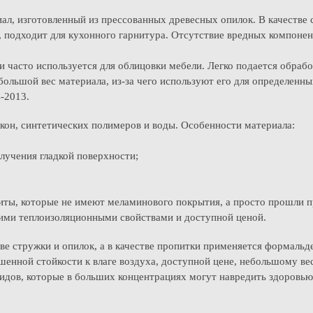
ал, изготовленный из прессованных древесных опилок. В качестве
, подходит для кухонного гарнитура. Отсутствие вредных компонен
и часто используется для облицовки мебели. Легко подается обраб
ольшой вес материала, из-за чего используют его для определенных
4-2013.
кон, синтетических полимеров и воды. Особенности материала:
лучения гладкой поверхности;
иты, которые не имеют меламинового покрытия, а просто прошли 
шими теплоизоляционными свойствами и доступной ценой.
ве стружки и опилок, а в качестве пропитки применяется формальд
енной стойкости к влаге воздуха, доступной цене, небольшому ве
идов, которые в больших концентрациях могут навредить здоровь