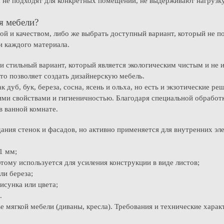
их не подходят для конкретных помещений, не выдерживают нагрузк
я мебели?
й и качеством, либо же выбрать доступный вариант, который не по
и каждого материала.
 стильный вариант, который является экологическим чистым и не 
то позволяет создать дизайнерскую мебель.
 дуб, бук, береза, сосна, ясень и ольха, но есть и экзотические реш
ими свойствами и гигиеничностью. Благодаря специальной обрабо
в ванной комнате.
дания стенок и фасадов, но активно применяется для внутренних э
1 мм;
тому используется для усиления конструкции в виде листов;
ли береза;
исунка или цвета;
и.
е мягкой мебели (диваны, кресла). Требования и технические хара