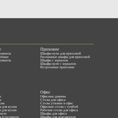
е
Прихожие
комнаты
Шкафы-купе для прихожей
обные
Распашные шкафы для прихожей
комнаты
Шкафы с зеркалом
Шкафы-купе с зеркалом
Встроенные прихожие
Офис
ы
Офисные диваны
ы
Столы для офиса
хни
Столы угловые в офис
ы для кухни
Офисные столы с тумбой
 для кухни
Рабочие столы для офиса
иную
Шкафы для офиса
ы в гостиную
Шкафы для документов