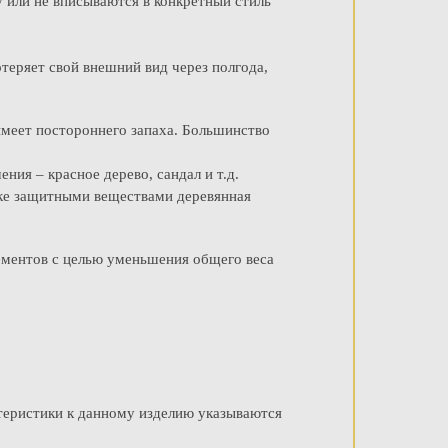
у или не вписываются в конкретный стиль
теряет свой внешний вид через полгода,
имеет постороннего запаха. Большинство
ения – красное дерево, сандал и т.д.
тке защитными веществами деревянная
лементов с целью уменьшения общего веса
ктеристики к данному изделию указываются