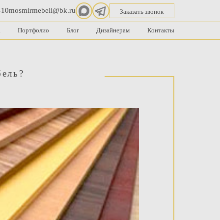
-10
mosmirmebeli@bk.ru
Заказать звонок
а
Портфолио
Блог
Дизайнерам
Контакты
бель?