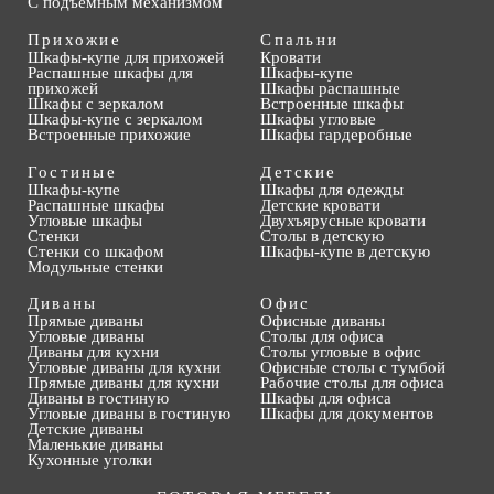
С подъемным механизмом
Прихожие
Спальни
Шкафы-купе для прихожей
Кровати
Распашные шкафы для
Шкафы-купе
прихожей
Шкафы распашные
Шкафы с зеркалом
Встроенные шкафы
Шкафы-купе с зеркалом
Шкафы угловые
Встроенные прихожие
Шкафы гардеробные
Гостиные
Детские
Шкафы-купе
Шкафы для одежды
Распашные шкафы
Детские кровати
Угловые шкафы
Двухъярусные кровати
Стенки
Столы в детскую
Стенки со шкафом
Шкафы-купе в детскую
Модульные стенки
Диваны
Офис
Прямые диваны
Офисные диваны
Угловые диваны
Столы для офиса
Диваны для кухни
Столы угловые в офис
Угловые диваны для кухни
Офисные столы с тумбой
Прямые диваны для кухни
Рабочие столы для офиса
Диваны в гостиную
Шкафы для офиса
Угловые диваны в гостиную
Шкафы для документов
Детские диваны
Маленькие диваны
Кухонные уголки