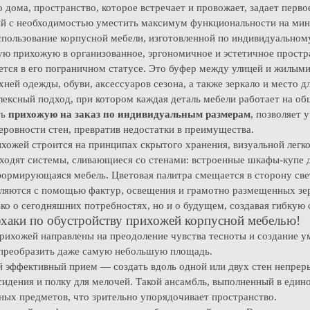
дома, пространство, которое встречает и провожает, задает перво
ный с необходимостью уместить максимум функциональности на ми
спользование корпусной мебели, изготовленной по индивидуальном
ую прихожую в организованное, эргономичное и эстетичное простр
тся в его пограничном статусе. Это буфер между улицей и жилыми 
ей одежды, обуви, аксессуаров сезона, а также зеркало и место д
ексный подход, при котором каждая деталь мебели работает на об
ть
прихожую на заказ по индивидуальным размерам
, позволяет 
ровности стен, превратив недостатки в преимущества.
хожей строится на принципах скрытого хранения, визуальной легк
ходят системы, сливающиеся со стенами: встроенные шкафы-купе 
ормирующаяся мебель. Цветовая палитра смещается в сторону свет
ляются с помощью фактур, освещения и грамотно размещенных зе
ько о сегодняшних потребностях, но и о будущем, создавая гибкую
хаки по обустройству прихожей корпусной мебелью!
ихожей направлены на преодоление чувства тесноты и создание ум
 преобразить даже самую небольшую площадь.
 эффективный прием — создать вдоль одной или двух стен непре
сидения и полку для мелочей. Такой ансамбль, выполненный в едино
ьных предметов, что зрительно упорядочивает пространство.