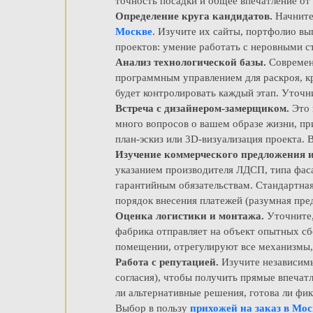
точность посадки и общее впечатление о
Определение круга кандидатов.
Начните
Москве
. Изучите их сайты, портфолио вы
проектов: умение работать с неровными 
Анализ технологической базы.
Современн
программным управлением для раскроя, к
будет контролировать каждый этап. Уточн
Встреча с дизайнером-замерщиком.
Это 
много вопросов о вашем образе жизни, пр
план-эскиз или 3D-визуализация проекта. 
Изучение коммерческого предложения и
указанием производителя ЛДСП, типа фаса
гарантийным обязательствам. Стандартная
порядок внесения платежей (разумная пре
Оценка логистики и монтажа.
Уточните,
фабрика отправляет на объект опытных сб
помещении, отрегулируют все механизмы, 
Работа с репутацией.
Изучите независимы
согласия), чтобы получить прямые впечатл
ли альтернативные решения, готова ли фи
Выбор в пользу
прихожей на заказ в Мо