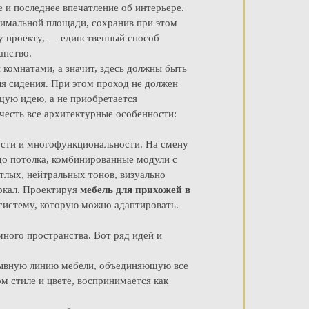
е и последнее впечатление об интерьере.
нимальной площади, сохранив при этом
у проекту, — единственный способ
анство.
комнатами, а значит, здесь должны быть
ля сидения. При этом проход не должен
щую идею, а не приобретается
учесть все архитектурные особенности:
ости и многофункциональности. На смену
до потолка, комбинированные модули с
лых, нейтральных тонов, визуально
ркал. Проектируя
мебель для прихожей в
 систему, которую можно адаптировать.
ного пространства. Вот ряд идей и
рывную линию мебели, объединяющую все
м стиле и цвете, воспринимается как