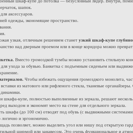
оенный шкаф-купе до потолка — безусловный лидер. Внутри, поми
ерчаток, шапок.
для аксессуаров.
ней одежды, экономящие пространство.
вания.
ия.
ожая узкая, отличным решением станет
узкий шкаф-купе глубино
ранство над дверным проемом или в конце коридора можно преврат
кетка.
Вместо громоздкой тумбы можно установить стильную конс
а для ухода за обувью. Банкетка с подъемным сиденьем или выдви
 хранение.
атериалов.
Чтобы избежать ощущения громоздкого монолита, час
ь вставки из матового или рифленого стекла, тканевые органайзеры
 динамики.
и шкафа-купе, полностью выполненные из зеркала, решают несколь
ред выходом и экономят место на стене для отдельного зеркала.
ь шкафа (до 100 см) отводят под обувь (с выдвижными системам
 логично и эргономично.
щадь позволяет, можно выделить угол или нишу под открытую гар
стильной ширмой или занавесом. Это очень функциональное и атм