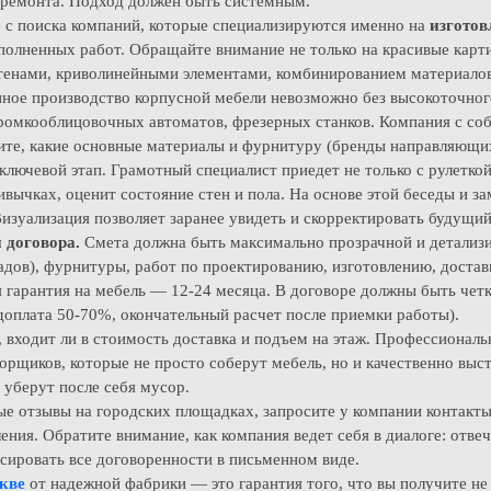
т ремонта. Подход должен быть системным.
 с поиска компаний, которые специализируются именно на
изгото
полненных работ. Обращайте внимание не только на красивые карт
стенами, криволинейными элементами, комбинированием материалов
ое производство корпусной мебели невозможно без высокоточного
ромкооблицовочных автоматов, фрезерных станков. Компания с соб
ите, какие основные материалы и фурнитуру (бренды направляющих
ключевой этап. Грамотный специалист приедет не только с рулеткой
ивычках, оценит состояние стен и пола. На основе этой беседы и 
Визуализация позволяет заранее увидеть и скорректировать будущий
 договора.
Смета должна быть максимально прозрачной и детализи
дов), фурнитуры, работ по проектированию, изготовлению, достав
 гарантия на мебель — 12-24 месяца. В договоре должны быть четк
доплата 50-70%, окончательный расчет после приемки работы).
 входит ли в стоимость доставка и подъем на этаж. Профессиона
орщиков, которые не просто соберут мебель, но и качественно выс
уберут после себя мусор.
е отзывы на городских площадках, запросите у компании контакты
ения. Обратите внимание, как компания ведет себя в диалоге: отве
ксировать все договоренности в письменном виде.
скве
от надежной фабрики — это гарантия того, что вы получите не 