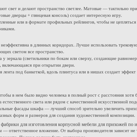
ют свет и делают пространство светлее. Матовые — тактильно при
вые дверцы + глянцевая консоль) создает интересную игру.
пленные или в формате профильных рейлингов, чтобы не цепляться
чиками.
 неэффективна в длинных коридорах. Лучше использовать трековую
ющих светом все пространство.
а у зеркала (светильники по бокам или сверху, создающие равномер
а, включающаяся при открытии двери.
 лента под банкеткой, вдоль плинтуса или в нишах создает эффект
чтобы в нем было видно человека в полный рост с расстояния хотя 
 естественного света или рядом с качественной искусственной под
кальные фасады шкафа — лучший способ зрительно увеличить прих
разных форм и размеров для создания художественной композиции.
 фабрики для изготовления корпусной мебели для прихожей по
 — ответственное вложение. От выбора производителя зависит не т