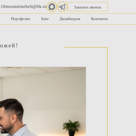
-10
mosmirmebeli@bk.ru
Заказать звонок
а
Портфолио
Блог
Дизайнерам
Контакты
хожей!