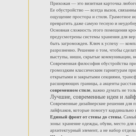
Прихожая — это визитная карточка любого 
Ее обустройство — всегда вызов, связан
ощущение простора и стиля. Грамотное и
превратить даже самую тесную и неудобн
Основная сложность этого помещения крое
предусмотрены системы хранения для верхн
быть загроможден. Ключ к успеху — компл
разрозненно. Решение о том, чтобы сдела
выступы, ниши, скрытые коммуникации, не
Современная философия обустройства при
громоздким классическим гарнитурам при
открытыми и закрытыми секциями, трансф
расширяющих границы, а акценты расстав
современном стиле
, важно думать не тол
Лучшие, современные идеи и лайф
Современные дизайнерские решения для пр
лайфхаков, которые помогут кардинально
Единый фронт от стены до стены.
Самый
зоны: хранение одежды, обуви, место для 
архитектурный элемент, а не набор отдел