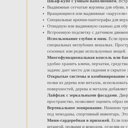
Шкаф-купе с умным наполнением.
Встр
Выдвижные сетчатые корзины для обуви, п
Вращающиеся или выдвижные «карусели» 
Специальные крючки-пантографы для верх
Откидную или выдвижную скамью для обу
Встроенную подсветку с датчиком движен
Использование глубин и ниш.
Если прих
специальных неглубоких вешалках. Прост
сезонных или редко используемых вещей.
Многофункциональная консоль или бан
удобно хранить ключи, перчатки, средств
задачи: дает место для сидения и скрытое
Открытые системы и комбинирование м
полки из дерева или металла, использоват
поверхностей, дерева и металла добавляет
Лайфхак с зеркальными фасадами.
Двер
пространство, позволяют оценить образ пе
Вертикальное зонирование.
Нижнюю трет
под чемоданы, спортивный инвентарь. Это
Мини-гардеробная в прихожей.
Если пло
штангой, полками и комодом, отделив ее 