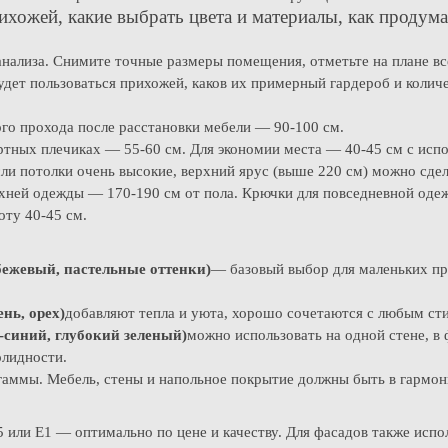
ихожей, какие выбрать цвета и материалы, как продум
анализа. Снимите точные размеры помещения, отметьте на плане все
удет пользоваться прихожей, каков их примерный гардероб и количе
о прохода после расстановки мебели — 90-100 см.
ртных плечиках — 55-60 см. Для экономии места — 40-45 см с исп
ли потолки очень высокие, верхний ярус (выше 220 см) можно сде
хней одежды — 170-190 см от пола. Крючки для повседневной одеж
оту 40-45 см.
бежевый, пастельные оттенки)
— базовый выбор для маленьких пр
нь, орех)
добавляют тепла и уюта, хорошо сочетаются с любым ст
-синий, глубокий зеленый)
можно использовать на одной стене, в
олидности.
гаммы. Мебель, стены и напольное покрытие должны быть в гармон
5 или Е1 — оптимально по цене и качеству. Для фасадов также ис