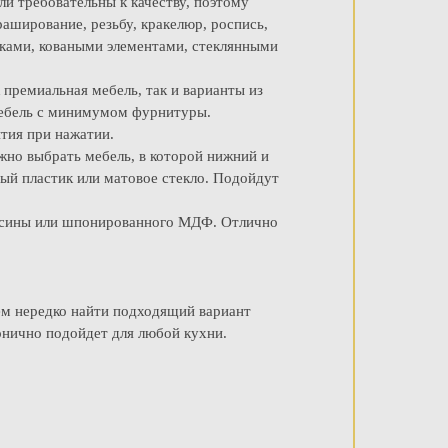
ли требовательны к качеству, поэтому
аширование, резьбу, кракелюр, роспись,
вками, коваными элементами, стеклянными
премиальная мебель, так и варианты из
мебель с минимумом фурнитуры.
тия при нажатии.
жно выбрать мебель, в которой нижний и
ый пластик или матовое стекло. Подойдут
весины или шпонированного МДФ. Отлично
ем нередко найти подходящий вариант
онично подойдет для любой кухни.