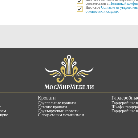
соответствии с
Политикой конфид
Даю свое
Согласие на уведомлен
о новостях и скидках
Кровати
Гардеробны
Двуспальные кровати
Гардеробные 
е
Детские кровати
Шкафы гардер
лом
Двухъярусные кровати
Гардеробные 
купе
С подъемным механизмом