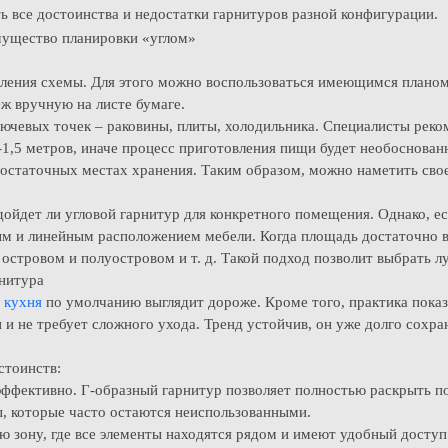
ь все достоинства и недостатки гарнитуров разной конфигурации.
вления схемы. Для этого можно воспользоваться имеющимся плано
еж вручную на листе бумаге.
лючевых точек – раковины, плиты, холодильника. Специалисты реко
1,5 метров, иначе процесс приготовления пищи будет необоснован
достаточных местах хранения. Таким образом, можно наметить свое
одойдет ли угловой гарнитур для конкретного помещения. Однако, е
вым и линейным расположением мебели. Когда площадь достаточно в
 островом и полуостровом и т. д. Такой подход позволит выбрать 
нитура
я кухня
по умолчанию выглядит дороже. Кроме того, практика показы
 и не требует сложного ухода. Тренд устойчив, он уже долго сохран
стоинств:
эффективно. Г-образный гарнитур позволяет полностью раскрыть 
ы, которые часто остаются неиспользованными.
ю зону, где все элементы находятся рядом и имеют удобный доступ