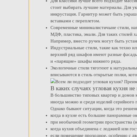
Для классики лучше всего подходит массив
стоит выбирать лучшие материалы. Для ук
инкрустация. Гарнитур может быть украш
вставками с переплетом.
Современные минималистичыне стили, напр
МДФ, пластика, эмали. Для таких стилей
Например, вместо ручек могут быть уста
Индустриальные стили, такие как техно и
верхний ряд шкафов имеют разные фасады.
и «парящие» шкафы нижнего ряда.
Экологичные стили тяготеют к натуральн
вписываются в стиль открытые полки, кот
В каких случаях угловая кухня не
В большинство типовых квартир и домов 
иногда можно и среди изделий серийного 
Однако бывают ситуации, когда это решен
когда в кухне есть большие панорамные ок
при необычной геометрии пространства (н
когда кухня объединена с лоджией или гос
если помещение проходное, особенно с д