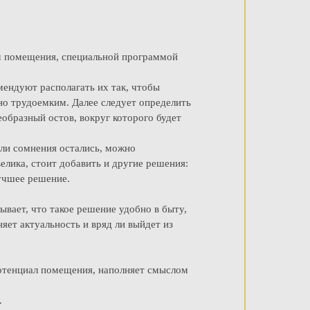
м помещения, специальной программой
мендуют располагать их так, чтобы
но трудоемким. Далее следует определить
образный остов, вокруг которого будет
сли сомнения остались, можно
елика, стоит добавить и другие решения:
лучшее решение.
вает, что такое решение удобно в быту,
яет актуальность и вряд ли выйдет из
потенциал помещения, наполняет смыслом
.