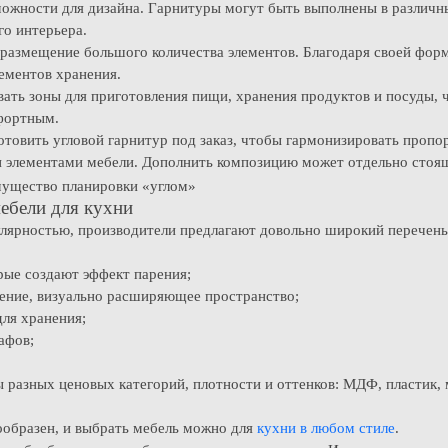
ожности для дизайна. Гарнитуры могут быть выполнены в различны
го интерьера.
 размещение большого количества элементов. Благодаря своей фор
ементов хранения.
ать зоны для приготовления пищи, хранения продуктов и посуды, ч
мфортным.
овить угловой гарнитур под заказ, чтобы гармонизировать пропо
элементами мебели. Дополнить композицию может отдельно стоящи
ебели для кухни
лярностью, производители предлагают довольно широкий перечень
рые создают эффект парения;
шение, визуально расширяющее пространство;
ля хранения;
афов;
 разных ценовых категорий, плотности и оттенков: МДФ, пластик, 
ообразен, и выбрать мебель можно для
кухни в любом стиле
.