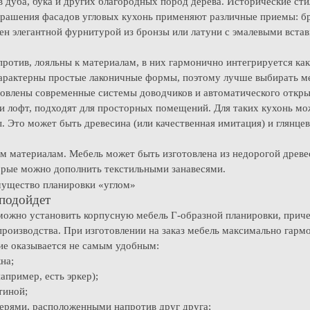
 дуба, бука и других благородных пород дерева. Исторические сти
рашения фасадов угловых кухонь применяют различные приемы: бр
ен элегантной фурнитурой из бронзы или латуни с эмалевыми вста
отив, лояльны к материалам, в них гармонично интегрируется как 
 характерны простые лаконичные формы, поэтому лучше выбирать 
новлены современные системы доводчиков и автоматического откры
ли лофт, подходят для просторных помещений. Для таких кухонь мо
 Это может быть древесина (или качественная имитация) и глянцев
ым материалам. Мебель может быть изготовлена из недорогой дре
орые можно дополнить текстильными занавесями.
 подойдет
можно установить корпусную мебель Г-образной планировки, прич
производства. При изготовлении на заказ мебель максимально гарм
ие оказывается не самым удобным:
на;
апример, есть эркер);
тиной;
верями, расположенными напротив друг друга;