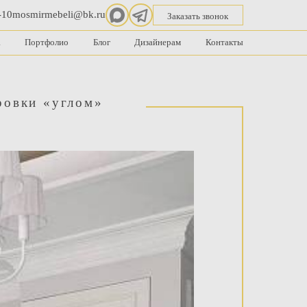
-10
mosmirmebeli@bk.ru
Заказать звонок
а
Портфолио
Блог
Дизайнерам
Контакты
ровки «углом»