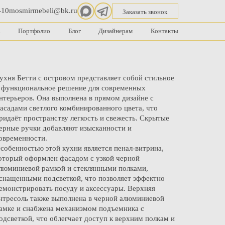
-10
mosmirmebeli@bk.ru
Заказать звонок
а
Портфолио
Блог
Дизайнерам
Контакты
ухня Бетти с островом представляет собой стильное
 функциональное решение для современных
нтерьеров. Она выполнена в прямом дизайне с
асадами светлого комбинированного цвета, что
ридаёт пространству легкость и свежесть. Скрытые
ерные ручки добавляют изысканности и
овременности.
собенностью этой кухни является пенал-витрина,
оторый оформлен фасадом с узкой черной
люминиевой рамкой и стеклянными полками,
снащенными подсветкой, что позволяет эффектно
емонстрировать посуду и аксессуары. Верхняя
нтресоль также выполнена в черной алюминиевой
амке и снабжена механизмом подъемника с
одсветкой, что облегчает доступ к верхним полкам и