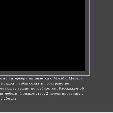
ному интерьеру начинается с МосМирМебели.
подход, чтобы создать пространство,
вечающее вашим потребностям. Расскажем об
я мебели: 1 знакомство, 2 проектирование, 3
 5 сборка.