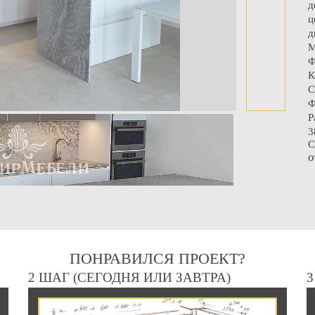
д
ц
д
М
Ф
К
С
Ф
Р
3
С
о
ПОНРАВИЛСЯ ПРОЕКТ?
2 ШАГ (СЕГОДНЯ ИЛИ ЗАВТРА)
3