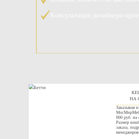
Консультация дизайнера-про
КЕ
НА 
Заказывая и
МосМирМебе
000 руб. на
Размер кешб
заказа, под
менеджеров