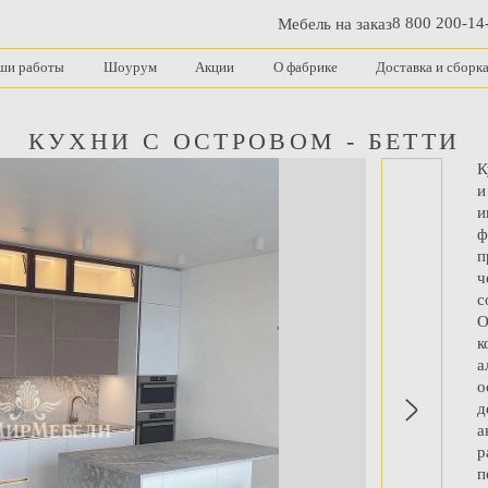
8 800 200-14
Мебель на заказ
ши работы
Шоурум
Акции
О фабрике
Доставка и сборк
КУХНИ С ОСТРОВОМ - БЕТТИ
К
и
и
ф
п
ч
с
О
к
а
о
д
а
р
п