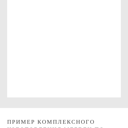
Подарочный сертификат
на 15000 руб.
Можно использовать:
При оплате изготовления мебели
При оплате сборки мебели
ПРИМЕР КОМПЛЕКСНОГО