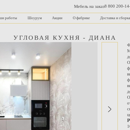
8 800 200-14
Мебель на заказ
ши работы
Шоурум
Акции
О фабрике
Доставка и сборк
УГЛОВАЯ КУХНЯ - ДИАНА
Ф
М
д
О
ф
в
ф
в
д
О
о
с
ц
Р
1