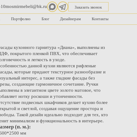
-10
mosmirmebeli@bk.ru
Заказать звонок
а
Портфолио
Блог
Дизайнерам
Контакты
асады кухонного гарнитура «Диана», выполнены из
ДФ, покрытого пленкой ПВХ, что обеспечивает
олговечность и легкость в уходе.
собенностью данной кухни являются рифленые
асады, которые придают текстурное разнообразие и
изуальный интерес, а также гладкие фасады без
резы, создающие гармоничное сочетание. Ручки
ыполнены в элегантном цвете золото матовое, что
обавляет нотку роскоши и утонченности.
тсутствие подвесных шкафчиков делает кухню более
ткрытой и светлой, создавая ощущение простора и
вободы. Такой дизайн идеально подходит для тех, кто
енит минимализм и функциональность в интерьере.
азмер (п. м.):
600*2500 мм