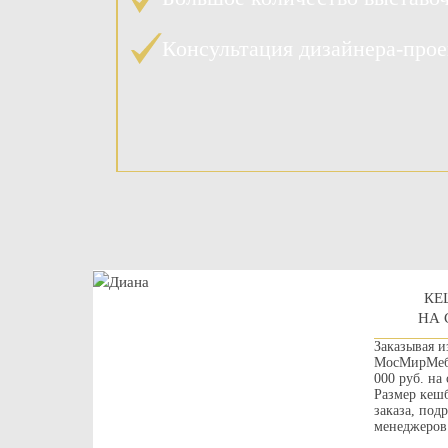
Консультация дизайнера-про
КЕ
НА 
Заказывая и
МосМирМебе
000 руб. на
Размер кешб
заказа, под
менеджеров