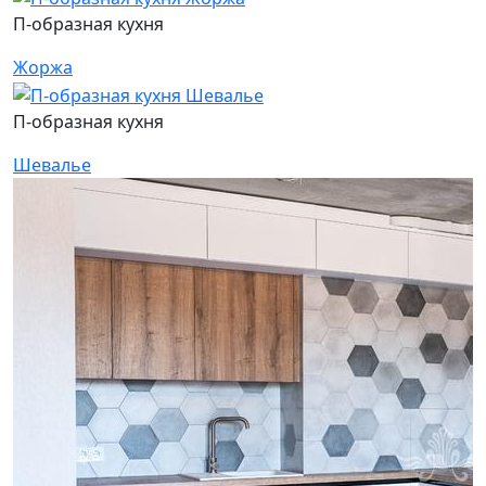
П-образная кухня
Жоржа
П-образная кухня
Шевалье
П
Б