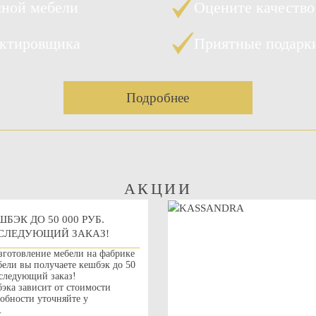
чной мебели
Оцените качество
ектировщика
Приятные подарк
Подробнее
АКЦИИ
ШБЭК ДО 50 000 РУБ.
СЛЕДУЮЩИЙ ЗАКАЗ!
зготовление мебели на фабрике
ли вы получаете кешбэк до 50
 следующий заказ!
эка зависит от стоимости
робности уточняйте у
.