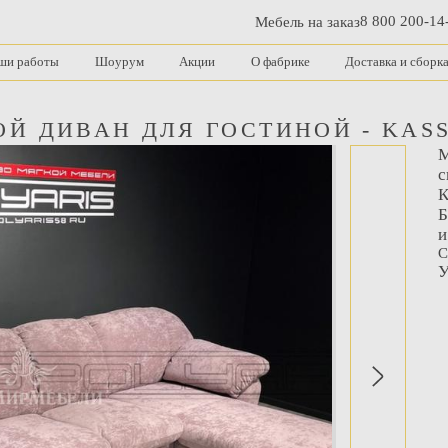
8 800 200-14
Мебель на заказ
ши работы
Шоурум
Акции
О фабрике
Доставка и сборк
ОЙ ДИВАН ДЛЯ ГОСТИНОЙ - KAS
М
с
К
Б
и
С
У