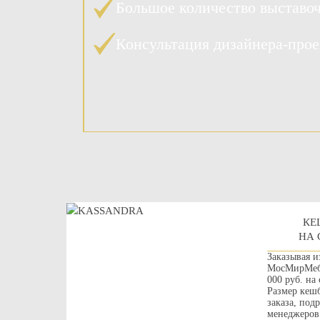
Большое количество выставо
Консультация дизайнера-про
КЕ
НА 
Заказывая и
МосМирМебе
000 руб. на
Размер кешб
заказа, под
менеджеров