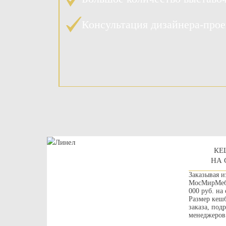
Консультация дизайнера-про
КЕ
НА 
Заказывая и
МосМирМебе
000 руб. на
Размер кешб
заказа, под
менеджеров