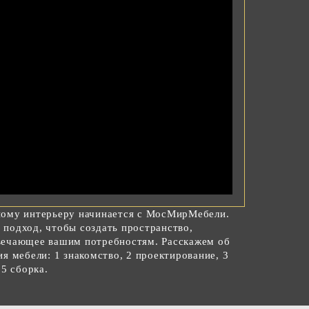
ному интерьеру начинается с МосМирМебели.
подход, чтобы создать пространство,
вечающее вашим потребностям. Расскажем об
я мебели: 1 знакомство, 2 проектирование, 3
 5 сборка.