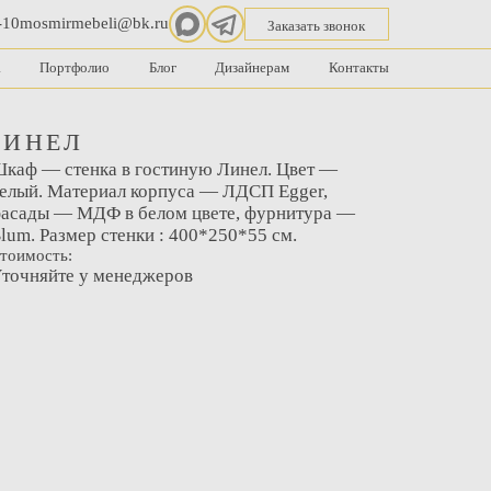
-10
mosmirmebeli@bk.ru
Заказать звонок
а
Портфолио
Блог
Дизайнерам
Контакты
ЛИНЕЛ
каф — стенка в гостиную Линел. Цвет —
елый. Материал корпуса — ЛДСП Egger,
асады — МДФ в белом цвете, фурнитура —
lum. Размер стенки : 400*250*55 см.
тоимость:
точняйте у менеджеров