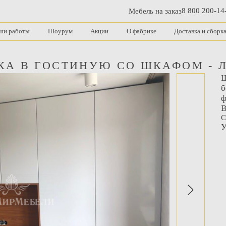
8 800 200-14
Мебель на заказ
ши работы
Шоурум
Акции
О фабрике
Доставка и сборк
КА В ГОСТИНУЮ СО ШКАФОМ - 
Ш
б
ф
B
С
У