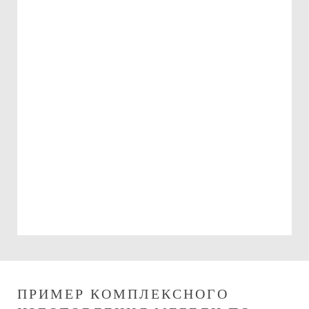
Подарочный сертификат
на 15000 руб.
Можно использовать:
При оплате изготовления мебели
При оплате сборки мебели
ПРИМЕР КОМПЛЕКСНОГО