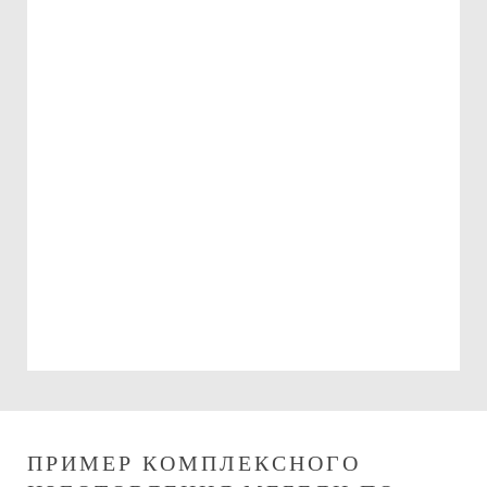
Подарочный сертификат
на 15000 руб.
Можно использовать:
При оплате изготовления мебели
При оплате сборки мебели
ПРИМЕР КОМПЛЕКСНОГО