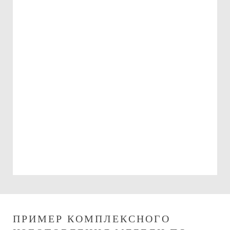
Подарочный сертификат
на 15000 руб.
Можно использовать:
При оплате изготовления мебели
При оплате сборки мебели
ПРИМЕР КОМПЛЕКСНОГО