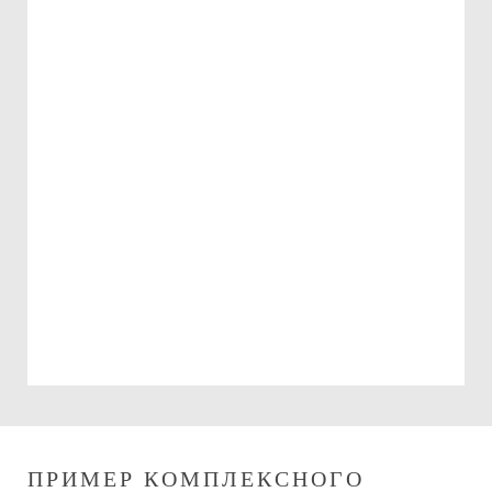
Подарочный сертификат
на 15000 руб.
Можно использовать:
При оплате изготовления мебели
При оплате сборки мебели
ПРИМЕР КОМПЛЕКСНОГО