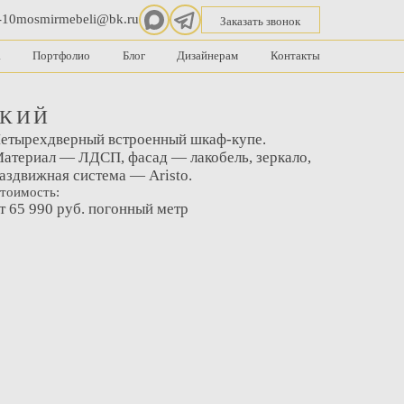
-10
mosmirmebeli@bk.ru
Заказать звонок
а
Портфолио
Блог
Дизайнерам
Контакты
СКИЙ
етырехдверный встроенный шкаф-купе.
атериал — ЛДСП, фасад — лакобель, зеркало,
аздвижная система — Aristo.
тоимость:
т 65 990 руб. погонный метр