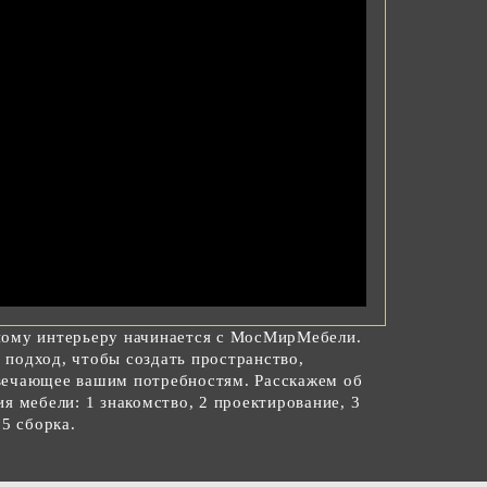
ному интерьеру начинается с МосМирМебели.
подход, чтобы создать пространство,
вечающее вашим потребностям. Расскажем об
я мебели: 1 знакомство, 2 проектирование, 3
 5 сборка.