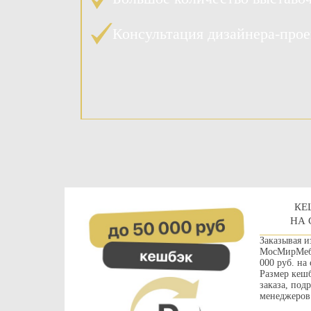
Консультация дизайнера-про
КЕ
НА 
Заказывая и
МосМирМебе
000 руб. на
Размер кешб
заказа, под
менеджеров