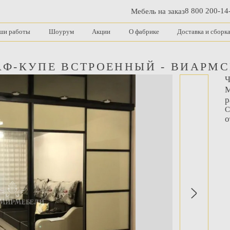
8 800 200-14
Мебель на заказ
ши работы
Шоурум
Акции
О фабрике
Доставка и сборк
Ф-КУПЕ ВСТРОЕННЫЙ - ВИАРМ
Ч
М
р
С
о