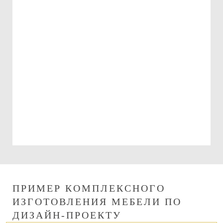
Подарочный сертификат
на 15000 руб.
Можно использовать:
При оплате изготовления мебели
При оплате сборки мебели
ПРИМЕР КОМПЛЕКСНОГО
ИЗГОТОВЛЕНИЯ МЕБЕЛИ ПО
ДИЗАЙН-ПРОЕКТУ